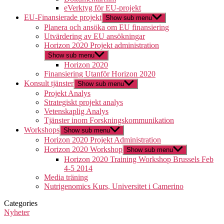
eVerktyg för EU-projekt
EU-Finansierade projekt
Show sub menu
Planera och ansöka om EU finansiering
Utvärdering av EU ansökningar
Horizon 2020 Projekt administration
Show sub menu
Horizon 2020
Finansiering Utanför Horizon 2020
Konsult tjänster
Show sub menu
Projekt Analys
Strategiskt projekt analys
Vetenskaplig Analys
Tjänster inom Forskningskommunikation
Workshops
Show sub menu
Horizon 2020 Projekt Administration
Horizon 2020 Workshop
Show sub menu
Horizon 2020 Training Workshop Brussels Feb
4-5 2014
Media träning
Nutrigenomics Kurs, Universitet i Camerino
Categories
Nyheter