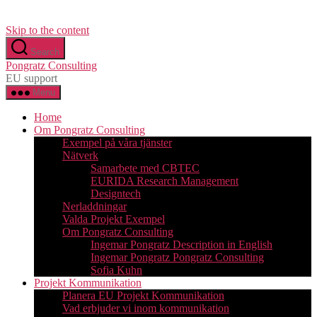
Skip to the content
Search
Pongratz Consulting
EU support
Menu
Home
Om Pongratz Consulting
Exempel på våra tjänster
Nätverk
Samarbete med CBTEC
EURIDA Research Management
Designtech
Nerladdningar
Valda Projekt Exempel
Om Pongratz Consulting
Ingemar Pongratz Description in English
Ingemar Pongratz Pongratz Consulting
Sofia Kuhn
Projekt Kommunikation
Planera EU Projekt Kommunikation
Vad erbjuder vi inom kommunikation