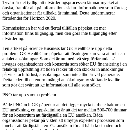
Tyvärr är det tydligt att utvärderingsprocessen lämnar mycket att
önska, framför allt på informations sidan. Informationen som företag
och organisationer får tillbaka är minimal. Detta underminerar
förtråendet för Horizon 2020.
Kommissionen har vid ett flertal tillfällen påpekat att mer
information finns tillgänglig, men den görs inte tillgänglig efter
utvärdering.
I en artikel på Science|Business tar GE Healthcare upp detta
problem. GE HealthCare påpekar att lösningen kan vara att minska
antalet ansökningar. Som det är nu med två steg förfarandet så
invagas organisationer och konsortia som söker EU finansiering i en
felalktig uppfattning att tiden räcker till och skickar in ansökningar
på vinst och förlust, ansökningar som inte alltid är väl planerade.
Detta leder till en enorm mängd ansökningar av skiftande kvalite
som gör det svårt att ge information till alla som söker.
PNO tar upp samma problem.
Både PNO och GE påperkar att det ligger mycket arbete bakom en
EU ansökning, en uppskattning är att det tar mellan 500-700 timmar
för ett konsortium att färdigställa en EU ansökan. Båda
organisationer pekar på vikten att utnyttja experter i processen som
innebär att färdigställa en EU ansökan för att hålla kostnaden och