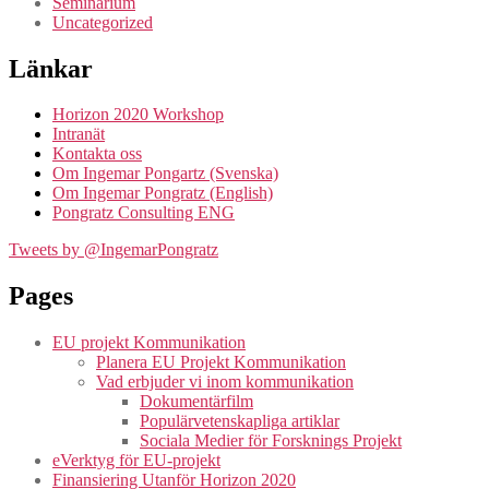
Seminarium
Uncategorized
Länkar
Horizon 2020 Workshop
Intranät
Kontakta oss
Om Ingemar Pongartz (Svenska)
Om Ingemar Pongratz (English)
Pongratz Consulting ENG
Tweets by @IngemarPongratz
Pages
EU projekt Kommunikation
Planera EU Projekt Kommunikation
Vad erbjuder vi inom kommunikation
Dokumentärfilm
Populärvetenskapliga artiklar
Sociala Medier för Forsknings Projekt
eVerktyg för EU-projekt
Finansiering Utanför Horizon 2020