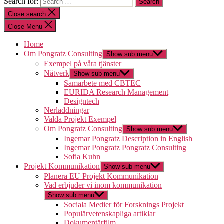
Search for:
Close search
Close Menu
Home
Om Pongratz Consulting
Show sub menu
Exempel på våra tjänster
Nätverk
Show sub menu
Samarbete med CBTEC
EURIDA Research Management
Designtech
Nerladdningar
Valda Projekt Exempel
Om Pongratz Consulting
Show sub menu
Ingemar Pongratz Description in English
Ingemar Pongratz Pongratz Consulting
Sofia Kuhn
Projekt Kommunikation
Show sub menu
Planera EU Projekt Kommunikation
Vad erbjuder vi inom kommunikation
Show sub menu
Sociala Medier för Forsknings Projekt
Populärvetenskapliga artiklar
Dokumentärfilm