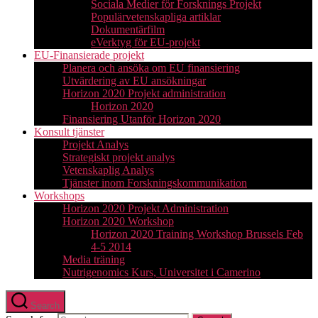
Sociala Medier för Forsknings Projekt
Populärvetenskapliga artiklar
Dokumentärfilm
eVerktyg för EU-projekt
EU-Finansierade projekt
Planera och ansöka om EU finansiering
Utvärdering av EU ansökningar
Horizon 2020 Projekt administration
Horizon 2020
Finansiering Utanför Horizon 2020
Konsult tjänster
Projekt Analys
Strategiskt projekt analys
Vetenskaplig Analys
Tjänster inom Forskningskommunikation
Workshops
Horizon 2020 Projekt Administration
Horizon 2020 Workshop
Horizon 2020 Training Workshop Brussels Feb
4-5 2014
Media träning
Nutrigenomics Kurs, Universitet i Camerino
Search