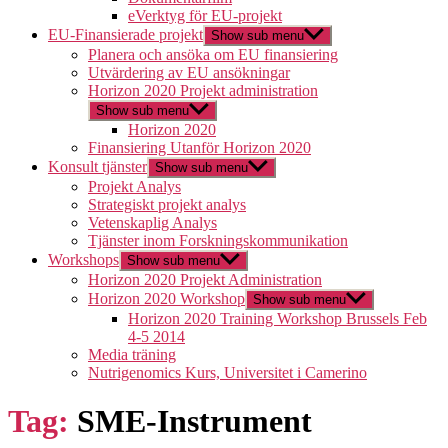
eVerktyg för EU-projekt
EU-Finansierade projekt
Show sub menu
Planera och ansöka om EU finansiering
Utvärdering av EU ansökningar
Horizon 2020 Projekt administration
Show sub menu
Horizon 2020
Finansiering Utanför Horizon 2020
Konsult tjänster
Show sub menu
Projekt Analys
Strategiskt projekt analys
Vetenskaplig Analys
Tjänster inom Forskningskommunikation
Workshops
Show sub menu
Horizon 2020 Projekt Administration
Horizon 2020 Workshop
Show sub menu
Horizon 2020 Training Workshop Brussels Feb
4-5 2014
Media träning
Nutrigenomics Kurs, Universitet i Camerino
Tag:
SME-Instrument