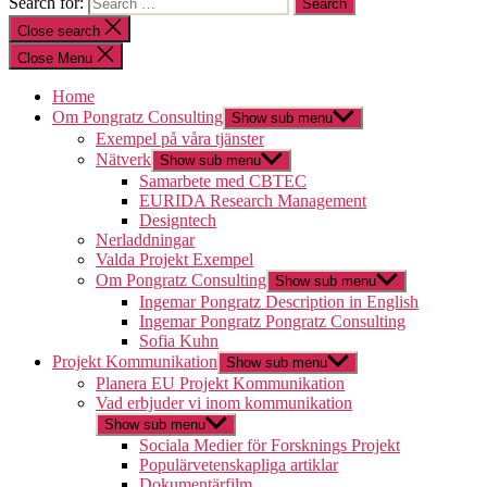
Search for:
Close search
Close Menu
Home
Om Pongratz Consulting
Show sub menu
Exempel på våra tjänster
Nätverk
Show sub menu
Samarbete med CBTEC
EURIDA Research Management
Designtech
Nerladdningar
Valda Projekt Exempel
Om Pongratz Consulting
Show sub menu
Ingemar Pongratz Description in English
Ingemar Pongratz Pongratz Consulting
Sofia Kuhn
Projekt Kommunikation
Show sub menu
Planera EU Projekt Kommunikation
Vad erbjuder vi inom kommunikation
Show sub menu
Sociala Medier för Forsknings Projekt
Populärvetenskapliga artiklar
Dokumentärfilm