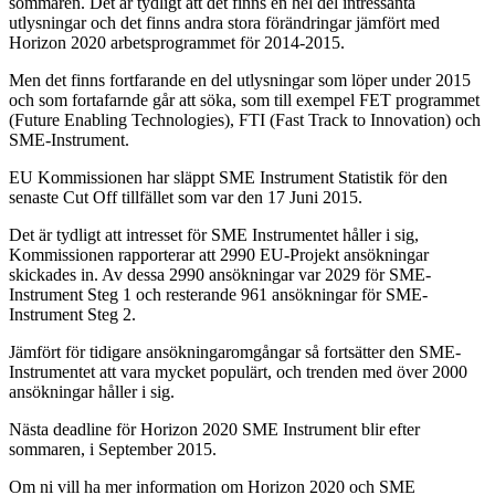
sommaren. Det är tydligt att det finns en hel del intressanta
utlysningar och det finns andra stora förändringar jämfört med
Horizon 2020 arbetsprogrammet för 2014-2015.
Men det finns fortfarande en del utlysningar som löper under 2015
och som fortafarnde går att söka, som till exempel FET programmet
(Future Enabling Technologies), FTI (Fast Track to Innovation) och
SME-Instrument.
EU Kommissionen har släppt SME Instrument Statistik för den
senaste Cut Off tillfället som var den 17 Juni 2015.
Det är tydligt att intresset för SME Instrumentet håller i sig,
Kommissionen rapporterar att 2990 EU-Projekt ansökningar
skickades in. Av dessa 2990 ansökningar var 2029 för SME-
Instrument Steg 1 och resterande 961 ansökningar för SME-
Instrument Steg 2.
Jämfört för tidigare ansökningaromgångar så fortsätter den SME-
Instrumentet att vara mycket populärt, och trenden med över 2000
ansökningar håller i sig.
Nästa deadline för Horizon 2020 SME Instrument blir efter
sommaren, i September 2015.
Om ni vill ha mer information om Horizon 2020 och SME