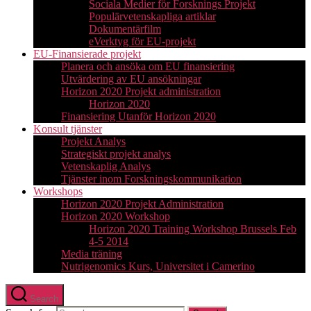
Sociala Medier för Forsknings Projekt
Populärvetenskapliga artiklar
Dokumentärfilm
eVerktyg för EU-projekt
EU-Finansierade projekt
Planera och ansöka om EU finansiering
Utvärdering av EU ansökningar
Horizon 2020 Projekt administration
Horizon 2020
Finansiering Utanför Horizon 2020
Konsult tjänster
Projekt Analys
Strategiskt projekt analys
Vetenskaplig Analys
Tjänster inom Forskningskommunikation
Workshops
Horizon 2020 Projekt Administration
Horizon 2020 Workshop
Horizon 2020 Training Workshop Brussels Feb
4-5 2014
Media träning
Nutrigenomics Kurs, Universitet i Camerino
Search