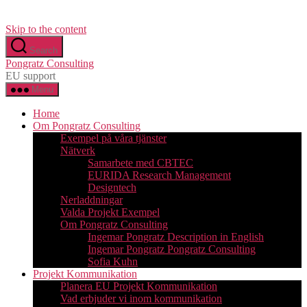
Skip to the content
Search
Pongratz Consulting
EU support
Menu
Home
Om Pongratz Consulting
Exempel på våra tjänster
Nätverk
Samarbete med CBTEC
EURIDA Research Management
Designtech
Nerladdningar
Valda Projekt Exempel
Om Pongratz Consulting
Ingemar Pongratz Description in English
Ingemar Pongratz Pongratz Consulting
Sofia Kuhn
Projekt Kommunikation
Planera EU Projekt Kommunikation
Vad erbjuder vi inom kommunikation