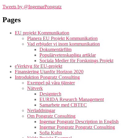
Tweets by @IngemarPongratz
Pages
EU projekt Kommunikation
Planera EU Projekt Kommunikation
Vad erbjuder vi inom kommunikation
Dokumentärfilm
Populärvetenskapliga artiklar
Sociala Medier för Forsknings Projekt
eVerktyg för EU-projekt
Finansiering Utanför Horizon 2020
Introduktion Pongratz Consulting
Exempel på våra tjänster
Nätverk
Designtech
EURIDA Research Management
Samarbete med CBTEC
Nerladdningar
Om Pongratz Consulting
Ingemar Pongratz Description in English
Ingemar Pongratz Pongratz Consulting
Sofia Kuhn