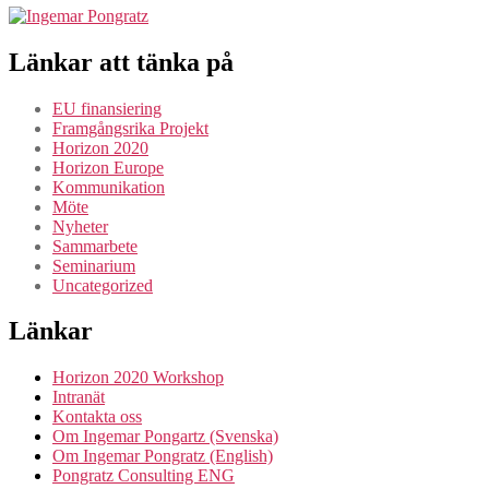
Länkar att tänka på
EU finansiering
Framgångsrika Projekt
Horizon 2020
Horizon Europe
Kommunikation
Möte
Nyheter
Sammarbete
Seminarium
Uncategorized
Länkar
Horizon 2020 Workshop
Intranät
Kontakta oss
Om Ingemar Pongartz (Svenska)
Om Ingemar Pongratz (English)
Pongratz Consulting ENG