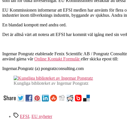
som lån för olika investeringar. EU Kommissionen beräknar att dessa 
EU Kommissionen informerar att EFSI medlen har använts för flera olik
industrier inom tillverknings industrin, byggande av sjukhus. Andra inv
En blandad kompott med andra ord.
Det är alltså värt att notera att EFSI har kommit väl igång med sin ve
Ingemar Pongratz etablerade Fenix Scientific AB / Pongratz Consulting 
använd gärna vår
Online Kontakt Formulär
eller skicka epost till:
Ingemar.Pongratz (a) pongratzconsulting.com
Kungliga biblioteket av Ingemar Pongratz
Tags
EFSI
,
EU nyheter