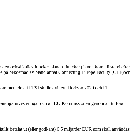
 den också kallas Juncker planen. Juncker planen kom till stånd efter
dde på bekostnad av bland annat Connecting Europe Facility (CEF)och
ut som menade att EFSI skulle dränera Horizon 2020 och EU
vändiga investeringar och att EU Kommissionen genom att tillföra
ills betalat ut (eller godkänt) 6,5 miljarder EUR som skall användas