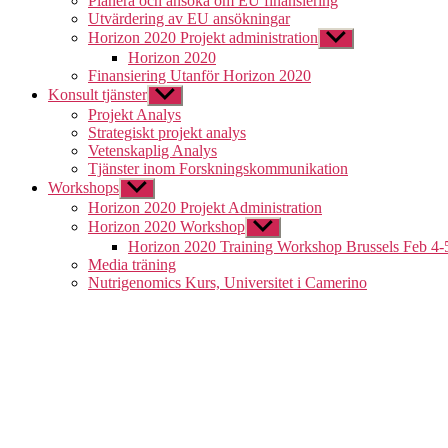
Planera och ansöka om EU finansiering
menu
Utvärdering av EU ansökningar
Horizon 2020 Projekt administration
Show
sub
Horizon 2020
menu
Finansiering Utanför Horizon 2020
Konsult tjänster
Show
sub
Projekt Analys
menu
Strategiskt projekt analys
Vetenskaplig Analys
Tjänster inom Forskningskommunikation
Workshops
Show
sub
Horizon 2020 Projekt Administration
menu
Horizon 2020 Workshop
Show
sub
Horizon 2020 Training Workshop Brussels Feb 4-
menu
Media träning
Nutrigenomics Kurs, Universitet i Camerino