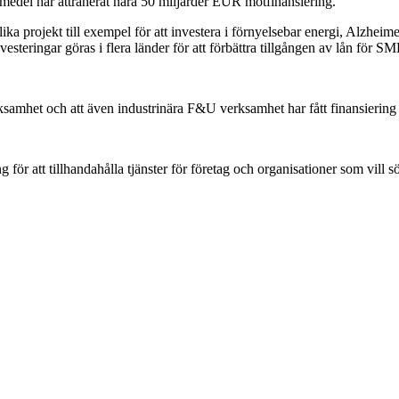
medel har attraherat nära 50 miljarder EUR motfinansiering.
a projekt till exempel för att investera i förnyelsebar energi, Alzheim
esteringar göras i flera länder för att förbättra tillgången av lån för SM
rksamhet och att även industrinära F&U verksamhet har fått finansiering 
för att tillhandahålla tjänster för företag och organisationer som vill 