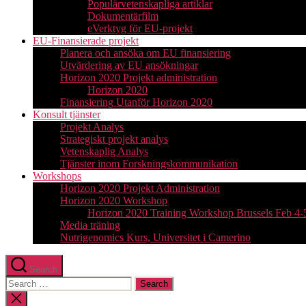
Populärvetenskapliga artiklar
Dokumentärfilm
eVerktyg för EU-projekt
EU-Finansierade projekt
Planera och ansöka om EU finansiering
Utvärdering av EU ansökningar
Horizon 2020 Projekt administration
Horizon 2020
Finansiering Utanför Horizon 2020
Konsult tjänster
Projekt Analys
Strategiskt projekt analys
Vetenskaplig Analys
Tjänster inom Forskningskommunikation
Workshops
Horizon 2020 Projekt Administration
Horizon 2020 Workshop
Horizon 2020 Training Workshop Brussels Feb 4-
Media träning
Nutrigenomics Kurs, Universitet i Camerino
Search
Search
for:
Close