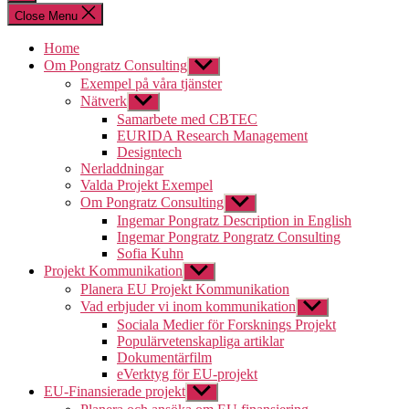
search
Close Menu
Home
Om Pongratz Consulting
Show
sub
Exempel på våra tjänster
menu
Nätverk
Show
sub
Samarbete med CBTEC
menu
EURIDA Research Management
Designtech
Nerladdningar
Valda Projekt Exempel
Om Pongratz Consulting
Show
sub
Ingemar Pongratz Description in English
menu
Ingemar Pongratz Pongratz Consulting
Sofia Kuhn
Projekt Kommunikation
Show
sub
Planera EU Projekt Kommunikation
menu
Vad erbjuder vi inom kommunikation
Show
sub
Sociala Medier för Forsknings Projekt
menu
Populärvetenskapliga artiklar
Dokumentärfilm
eVerktyg för EU-projekt
EU-Finansierade projekt
Show
sub