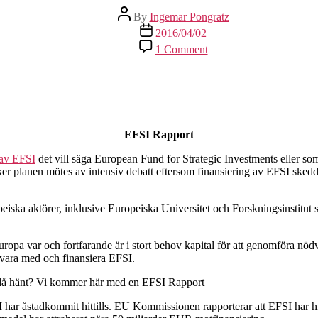
Post
By
Ingemar Pongratz
author
Post
2016/04/02
date
on
1 Comment
EFSI
Rapport
EFSI Rapport
 av EFSI
det vill säga European Fund for Strategic Investments eller som
er planen mötes av intensiv debatt eftersom finansiering av EFSI ske
eiska aktörer, inklusive Europeiska Universitet och Forskningsinstit
a var och fortfarande är i stort behov kapital för att genomföra nöd
e vara med och finansiera EFSI.
r då hänt? Vi kommer här med en EFSI Rapport
r åstadkommit hittills. EU Kommissionen rapporterar att EFSI har hitt